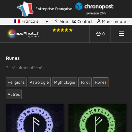
Français
Aide
Contact
Mon compte
0
Runes
24 résultats affichés
Religions
Astrologie
Mythologie
Tarot
Runes
Autres