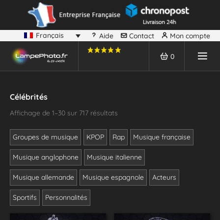
Français
Aide
Contact
Mon compte
0
Célébrités
Affichage de 1–30 sur 717 résultats
Groupes de musique
KPOP
Rap
Musique française
Musique anglophone
Musique italienne
Musique allemande
Musique espagnole
Acteurs
Sportifs
Personnalités