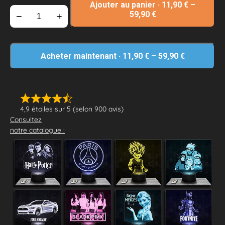
Ajouter au panier
·
11,90
€
–
59,90
€
−
+
Acheter maintenant
·
11,90
€
–
59,90
€
4,9 étoiles sur 5 (selon 900 avis)
Consultez
notre catalogue :