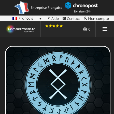
Français
Aide
Contact
Mon compte
0