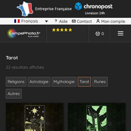
Français
Aide
Contact
Mon compte
0
Tarot
22 résultats affichés
Religions
Astrologie
Mythologie
Tarot
Runes
Autres