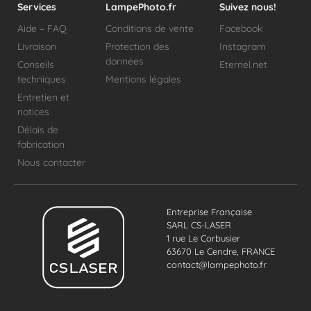
Services
LampePhoto.fr
Suivez nous!
Aide – FAQ
Conditions de vente
Facebook
Livraison
Protection des
Instagram
données
Conseils
Eternel.net
techniques
Mentions légales
Entretien et
notices
Délais de
fabrication
Nous contacter
Entreprise Française
SARL CS-LASER
1 rue Le Corbusier
63670 Le Cendre, FRANCE
contact@lampephoto.fr