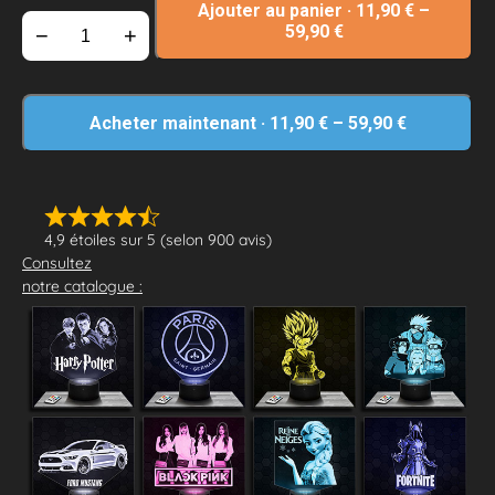
Ajouter au panier
·
11,90
€
–
59,90
€
−
+
Acheter maintenant
·
11,90
€
–
59,90
€
4,9 étoiles sur 5 (selon 900 avis)
Consultez
notre catalogue :