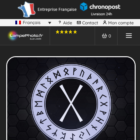
Français
Aide
Contact
Mon compte
0