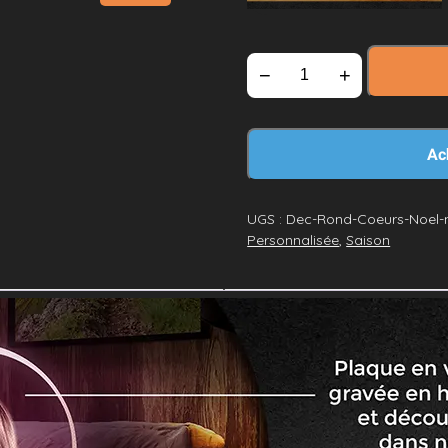
−
+
Ac
UGS :
Dec-Rond-Coeurs-Noel-
Personnalisée
,
Saison