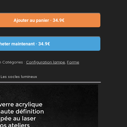
Ajouter au panier
·
34.9€
heter maintenant
·
34.9€
n
Catégories :
Configuration lampe
,
Forme
Les socles lumineux