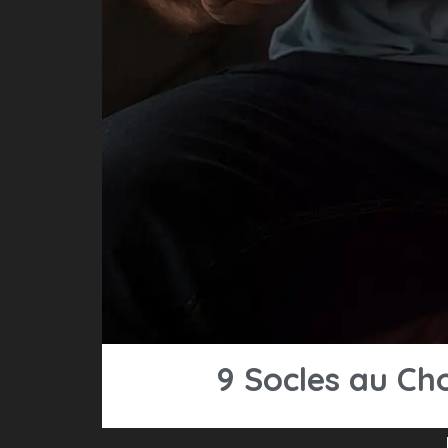
9 Socles au Ch