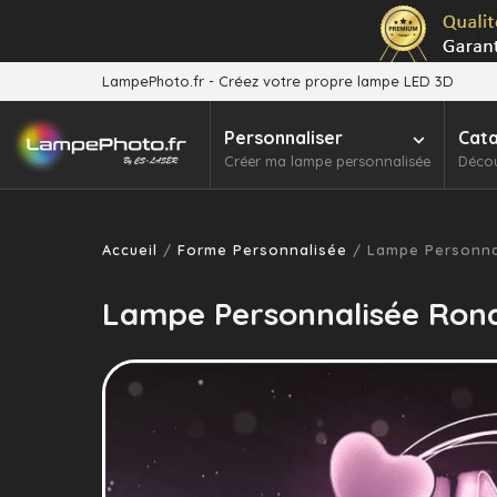
LampePhoto.fr - Créez votre propre lampe LED 3D
Personnaliser
Cat
Créer ma lampe personnalisée
Décou
Accueil
/
Forme Personnalisée
/ Lampe Personna
Lampe Personnalisée Ron