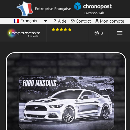
Français
Aide
Contact
Mon compte
0