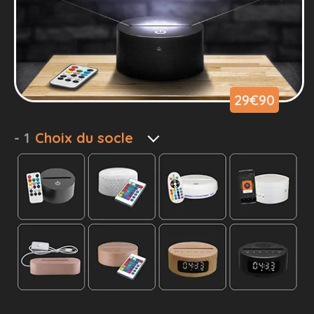
29€90
- 1
Choix du socle