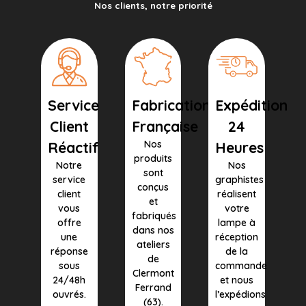
Nos clients, notre priorité
Service
Fabrication
Expédition
Client
Française
24
Nos
Réactif
Heures
produits
Notre
Nos
sont
service
graphistes
conçus
client
réalisent
et
vous
votre
fabriqués
offre
lampe à
dans nos
une
réception
ateliers
réponse
de la
de
sous
commande
Clermont
24/48h
et nous
Ferrand
ouvrés.
l’expédions
(63).