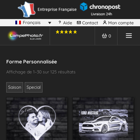
Français
Aide
Contact
Mon compte
0
Forme Personnalisée
Affichage de 1–30 sur 125 résultats
Saison
Special