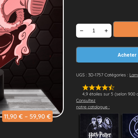
−
+
Acheter
UGS :
3D-1757
Catégories :
Lam
4,9 étoiles sur 5 (selon 900 
Consultez
notre catalogue :
11,90
€
–
59,90
€