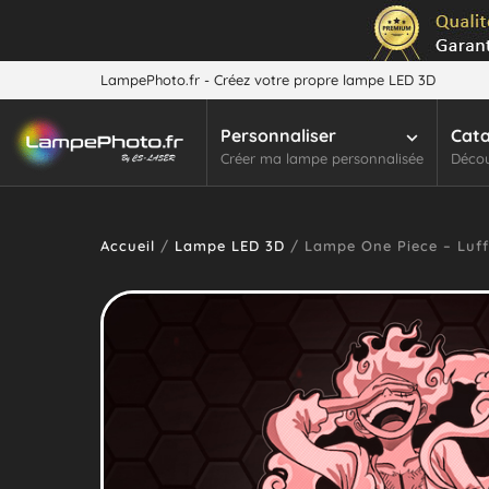
LampePhoto.fr - Créez votre propre lampe LED 3D
Personnaliser
Cat
Créer ma lampe personnalisée
Décou
Accueil
/
Lampe LED 3D
/ Lampe One Piece – Luff