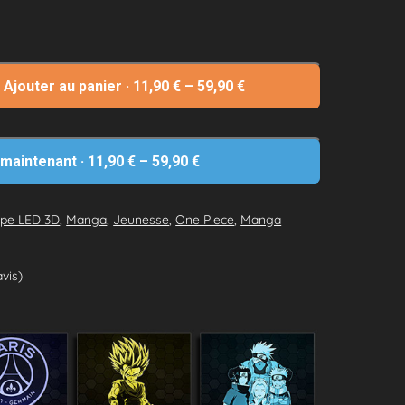
Ajouter au panier
·
11,90
€
–
59,90
€
 maintenant
·
11,90
€
–
59,90
€
pe LED 3D
,
Manga
,
Jeunesse
,
One Piece
,
Manga
avis)