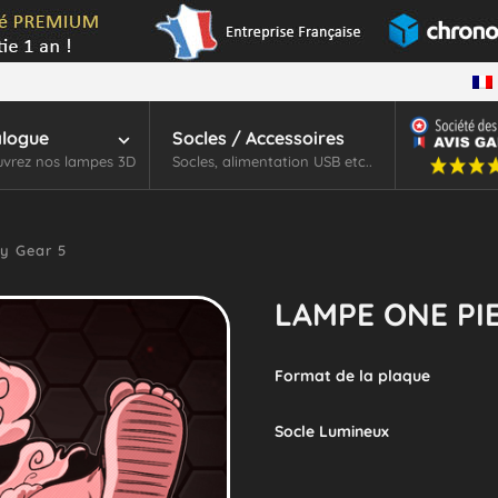
alogue
Socles / Accessoires
vrez nos lampes 3D
Socles, alimentation USB etc..
y Gear 5
LAMPE ONE PIE
Format de la plaque
Socle Lumineux