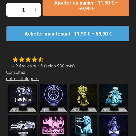
Ajouter au panier
·
11,90
€
–
59,90
€
−
+
Acheter maintenant
·
11,90
€
–
59,90
€
4,9 étoiles sur 5 (selon 900 avis)
Consultez
notre catalogue :