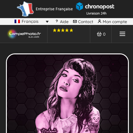
Français
Aide
Contact
Mon compte
0