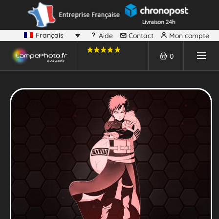
Français
Aide
Contact
Mon compte
0