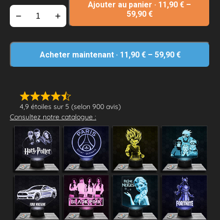
Ajouter au panier
·
11,90
€
–
59,90
€
−
+
Acheter maintenant
·
11,90
€
–
59,90
€
4,9 étoiles sur 5 (selon 900 avis)
Consultez notre catalogue :