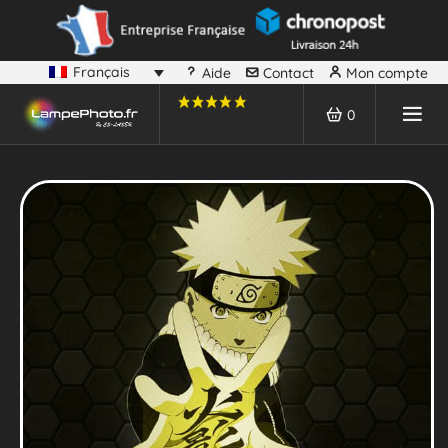
Français
Aide
Contact
Mon compte
0