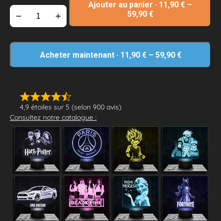
Ajouter au panier
·
11,90
€
–
59,90
€
−
+
Acheter maintenant
·
11,90
€
–
59,90
€
4,9 étoiles sur 5 (selon 900 avis)
Consultez notre catalogue :