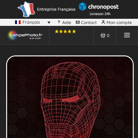
Français
Aide
Contact
Mon compte
0