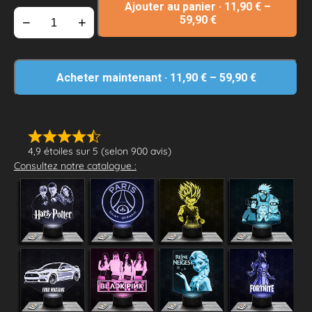
Ajouter au panier
·
11,90
€
–
59,90
€
−
+
Acheter maintenant
·
11,90
€
–
59,90
€
4,9 étoiles sur 5 (selon 900 avis)
Consultez notre catalogue :