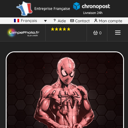
Français
Aide
Contact
Mon compte
0