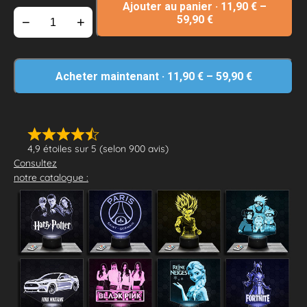
Ajouter au panier
·
11,90
€
–
59,90
€
−
+
Acheter maintenant
·
11,90
€
–
59,90
€
4,9 étoiles sur 5 (selon 900 avis)
Consultez
notre catalogue :