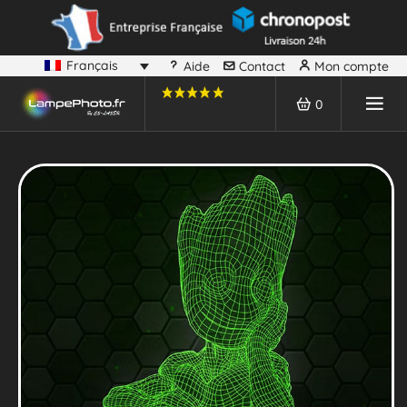
Français
Aide
Contact
Mon compte
0