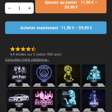
Ajouter au panier
·
11,90
€
–
59,90
€
−
+
Acheter maintenant
·
11,90
€
–
59,90
€
4,9 étoiles sur 5 (selon 900 avis)
Consultez notre catalogue :