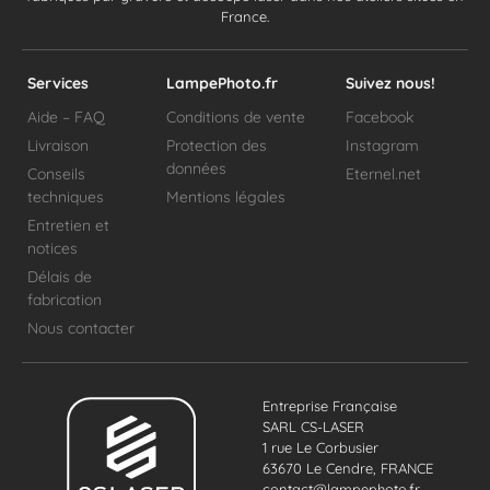
France.
Services
LampePhoto.fr
Suivez nous!
Aide – FAQ
Conditions de vente
Facebook
Livraison
Protection des
Instagram
données
Conseils
Eternel.net
techniques
Mentions légales
Entretien et
notices
Délais de
fabrication
Nous contacter
Entreprise Française
SARL CS-LASER
1 rue Le Corbusier
63670 Le Cendre, FRANCE
contact@lampephoto.fr