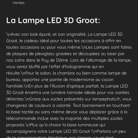
Ventes
La Lampe LED 3D Groot:
\nAvec son look épuré, et son originalité, La Lampe LED 3D
Groot, le cadeau idéal pour toutes les occasions à offrir en
toutes occasions ou pour vous même.\nLes Lampes sont faites
de plaques de plexiglass gravées et découpées au laser par
nos soins dans le Puy de Dôme. Lors de l’allumage de la lampe,
vous serez bluffé par l’effet d’hologramme qui en
résulte.\nPour le salon, la chambre ou bien comme lampe de
bureau, apportez une pointe de modernisme au cocon
familiale.\nEn plus de l’illusion d’optique parfait, la Lampe LED
3D Groot émettra une lumière tamisée idéale pour vos soirées
détentes.\nGrace aux socles présentés sur lampephoto.fr, vous
changerez de couleurs à volonté. Tout bonnement en touchant
la base tactile ou sans même devoir vous déplacer grâce à la
télécommande inclue avec la majorité des multiples socles
proposés.\nPlus qu’à choisir la base lumineuse qui
accompagnera votre Lampe LED 3D Groot !\nParlons un peu
de la consommation électrique, nos lampes se veulent