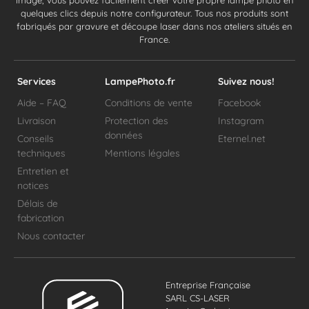
image, vous pouvez facilement créer votre propre lampe photo en
quelques clics depuis notre configurateur. Tous nos produits sont
fabriqués par gravure et découpe laser dans nos ateliers situés en
France.
Services
LampePhoto.fr
Suivez nous!
Aide – FAQ
Conditions de vente
Facebook
Livraison
Protection des
Instagram
données
Conseils
Eternel.net
techniques
Mentions légales
Entretien et
notices
Délais de
fabrication
Nous contacter
Entreprise Française
SARL CS-LASER