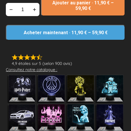
Ajouter au panier
·
11,90
€
–
59,90
€
−
+
Acheter maintenant
·
11,90
€
–
59,90
€
4,9 étoiles sur 5 (selon 900 avis)
Consultez notre catalogue :