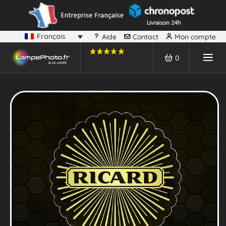
Français
Aide
Contact
Mon compte
0