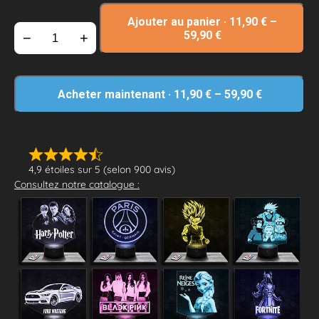
Ajouter au panier
·
11,90
€
–
59,90
€
−
+
Acheter maintenant
·
11,90
€
–
59,90
€
4,9 étoiles sur 5 (selon 900 avis)
Consultez notre catalogue :