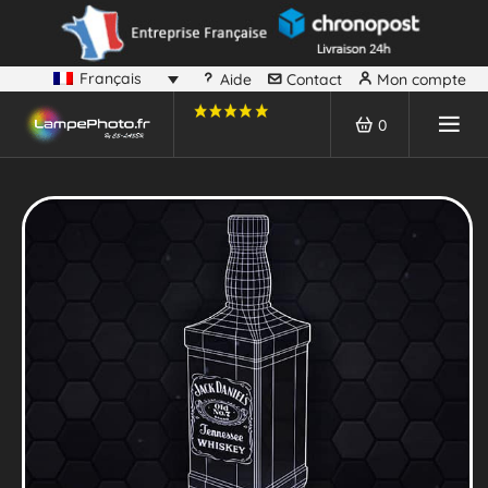
Français
Aide
Contact
Mon compte
0