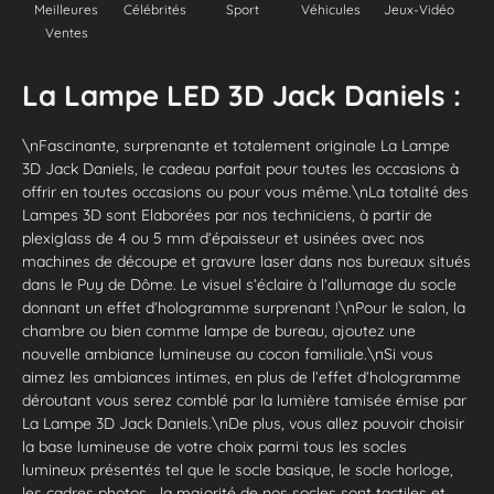
Meilleures
Célébrités
Sport
Véhicules
Jeux-Vidéo
Ventes
La Lampe LED 3D Jack Daniels :
\nFascinante, surprenante et totalement originale La Lampe
3D Jack Daniels, le cadeau parfait pour toutes les occasions à
offrir en toutes occasions ou pour vous même.\nLa totalité des
Lampes 3D sont Elaborées par nos techniciens, à partir de
plexiglass de 4 ou 5 mm d’épaisseur et usinées avec nos
machines de découpe et gravure laser dans nos bureaux situés
dans le Puy de Dôme. Le visuel s’éclaire à l’allumage du socle
donnant un effet d’hologramme surprenant !\nPour le salon, la
chambre ou bien comme lampe de bureau, ajoutez une
nouvelle ambiance lumineuse au cocon familiale.\nSi vous
aimez les ambiances intimes, en plus de l’effet d’hologramme
déroutant vous serez comblé par la lumière tamisée émise par
La Lampe 3D Jack Daniels.\nDe plus, vous allez pouvoir choisir
la base lumineuse de votre choix parmi tous les socles
lumineux présentés tel que le socle basique, le socle horloge,
les cadres photos… la majorité de nos socles sont tactiles et