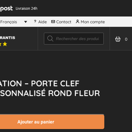
Aide
Contact
Mon compte
Français
Recherche
de
0
produits
TION – PORTE CLEF
RSONNALISÉ ROND FLEUR
Ajouter au panier