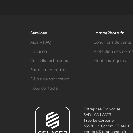
Services
LampePhoto.fr
Aide – FAQ
Conditions de vente
Livraison
Protection des donn
Conseils techniques
Mentions légales
Entretien et notices
Délais de fabrication
Nous contacter
Entreprise Française
SARL CS-LASER
1 rue Le Corbusier
63670 Le Cendre, FRANCE
contact@lampephoto.fr