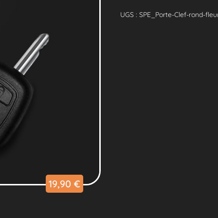
Porte
Clef
UGS :
SPE_Porte-Clef-rond-fleu
Lumineux
Personnalisé
Rond
Fleur
19,90
€