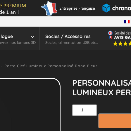
alogue
Socles / Accessoires
vrez nos lampes 3D
Socles, alimentation USB etc..
 – Porte Clef Lumineux Personnalisé Rond Fleur
PERSONNALISA
LUMINEUX PE
quantité
de
Personnalisation
–