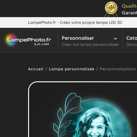
LampePhoto.fr - Créez votre propre lampe LED 3D
Personnaliser
Cat
Créer ma lampe personnalisée
Décou
Accueil
/
Lampe personnalisée
/ Personnalisation