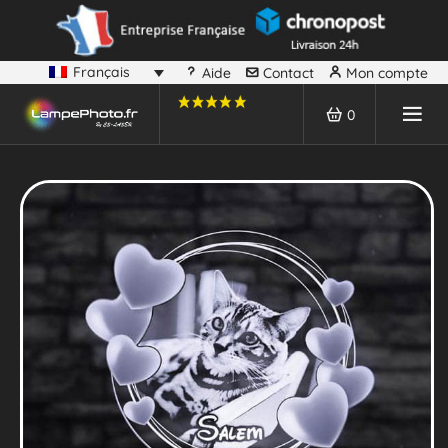
Français
Aide
Contact
Mon compte
0