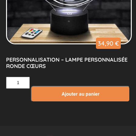
34,90
€
PERSONNALISATION – LAMPE PERSONNALISÉE
RONDE CŒURS
quantité
de
Personnalisation
Ajouter au panier
–
Lampe
Personnalisée
Ronde
Cœurs