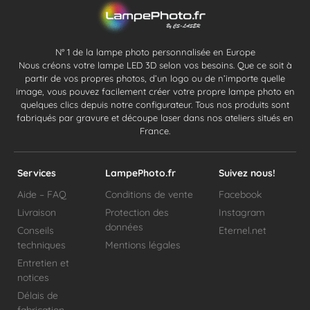
N° 1 de la lampe photo personnalisée en Europe
Nous créons votre lampe LED 3D selon vos besoins. Que ce soit à
partir de vos propres photos, d’un logo ou de n’importe quelle
image, vous pouvez facilement créer votre propre lampe photo en
quelques clics depuis notre configurateur. Tous nos produits sont
fabriqués par gravure et découpe laser dans nos ateliers situés en
France.
Services
LampePhoto.fr
Suivez nous!
Aide – FAQ
Conditions de vente
Facebook
Livraison
Protection des
Instagram
données
Conseils
Eternel.net
techniques
Mentions légales
Entretien et
notices
Délais de
fabrication