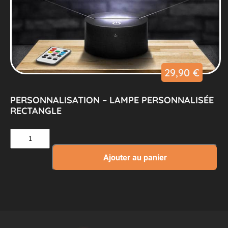
29,90
€
PERSONNALISATION – LAMPE PERSONNALISÉE
RECTANGLE
quantité
de
Personnalisation
Ajouter au panier
–
Lampe
Personnalisée
Rectangle