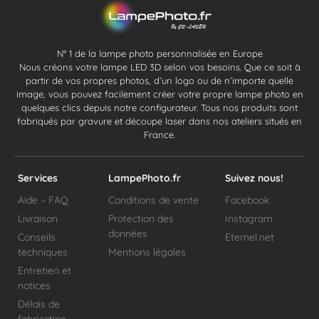
N° 1 de la lampe photo personnalisée en Europe
Nous créons votre lampe LED 3D selon vos besoins. Que ce soit à
partir de vos propres photos, d’un logo ou de n’importe quelle
image, vous pouvez facilement créer votre propre lampe photo en
quelques clics depuis notre configurateur. Tous nos produits sont
fabriqués par gravure et découpe laser dans nos ateliers situés en
France.
Services
LampePhoto.fr
Suivez nous!
Aide – FAQ
Conditions de vente
Facebook
Livraison
Protection des
Instagram
données
Conseils
Eternel.net
techniques
Mentions légales
Entretien et
notices
Délais de
fabrication