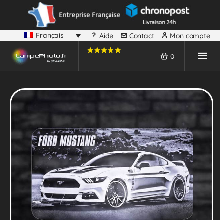
Français
Aide
Contact
Mon compte
0