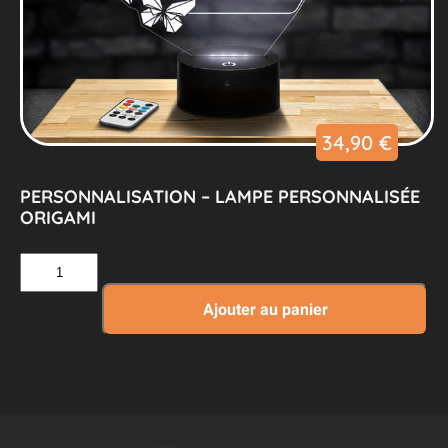
34,90
€
PERSONNALISATION – LAMPE PERSONNALISÉE
ORIGAMI
quantité
de
Personnalisation
Ajouter au panier
–
Lampe
Personnalisée
Origami