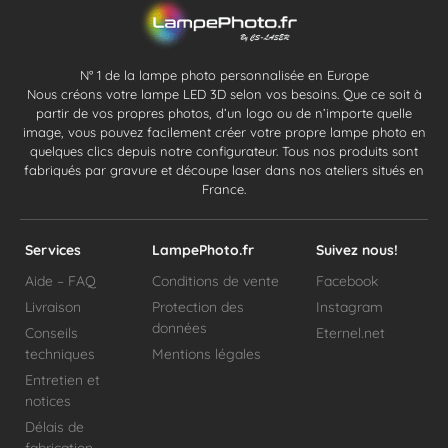
N° 1 de la lampe photo personnalisée en Europe
Nous créons votre lampe LED 3D selon vos besoins. Que ce soit à
partir de vos propres photos, d’un logo ou de n’importe quelle
image, vous pouvez facilement créer votre propre lampe photo en
quelques clics depuis notre configurateur. Tous nos produits sont
fabriqués par gravure et découpe laser dans nos ateliers situés en
France.
Services
LampePhoto.fr
Suivez nous!
Aide – FAQ
Conditions de vente
Facebook
Livraison
Protection des
Instagram
données
Conseils
Eternel.net
techniques
Mentions légales
Entretien et
notices
Délais de
fabrication