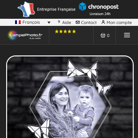
Français
Aide
Contact
Mon compte
0