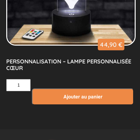
44,90
€
PERSONNALISATION – LAMPE PERSONNALISÉE
CŒUR
quantité
de
Personnalisation
Ajouter au panier
–
Lampe
Personnalisée
Cœur