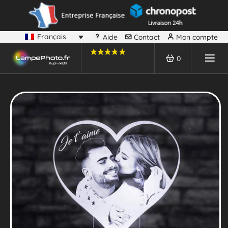
Français
Aide
Contact
Mon compte
0