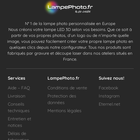
N° 1 de la lampe photo personnalisée en Europe
Nous créons votre lampe LED 3D selon vos besoins. Que ce soit à
partir de vos propres photos, d’un logo ou de n’importe quelle
image, vous pouvez facilement créer votre propre lampe photo en
quelques clics depuis notre configurateur. Tous nos produits sont
fabriqués par gravure et découpe laser dans nos ateliers situés en
France.
Services
LampePhoto.fr
Suivez nous!
Aide – FAQ
Conditions de vente
Facebook
Livraison
Protection des
Instagram
données
Conseils
Eternel.net
techniques
Mentions légales
Entretien et
notices
Délais de
fabrication