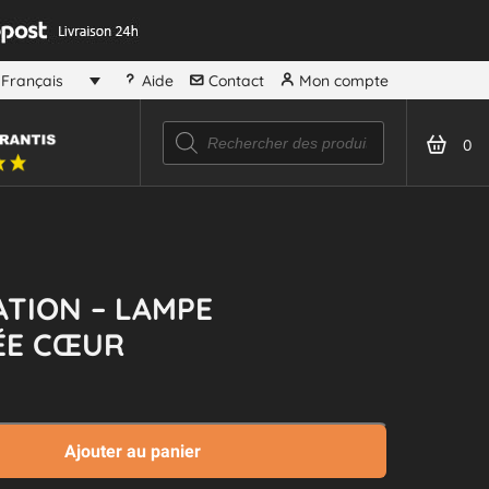
Aide
Contact
Mon compte
Français
Recherche
de
0
produits
TION – LAMPE
ÉE CŒUR
Ajouter au panier