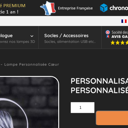
alogue
Socles / Accessoires
vrez nos lampes 3D
Socles, alimentation USB etc..
 – Lampe Personnalisée Cœur
PERSONNALISA
PERSONNALIS
quantité
de
Personnalisation
–