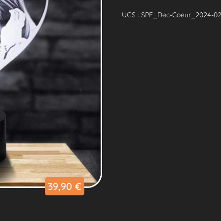
Lampe
Personnalisée
UGS :
SPE_Dec-Coeur_2024-02-
Cœur
39,90
€