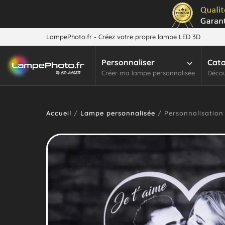
LampePhoto.fr - Créez votre propre lampe LED 3D
Personnaliser
Cat
Créer ma lampe personnalisée
Décou
Accueil
/
Lampe personnalisée
/ Personnalisation