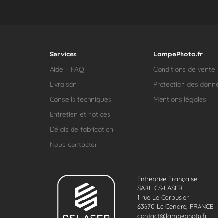
Services
LampePhoto.fr
Aide – FAQ
Conditions de vente
Livraison
Protection des donn
Conseils techniques
Mentions légales
Entretien et notices
Délais de fabrication
Nous contacter
Entreprise Française
SARL CS-LASER
1 rue Le Corbusier
63670 Le Cendre, FRANCE
contact@lampephoto.fr