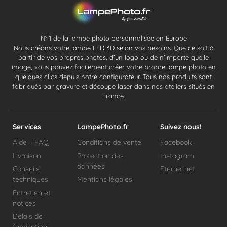
N° 1 de la lampe photo personnalisée en Europe
Nous créons votre lampe LED 3D selon vos besoins. Que ce soit à
partir de vos propres photos, d’un logo ou de n’importe quelle
image, vous pouvez facilement créer votre propre lampe photo en
quelques clics depuis notre configurateur. Tous nos produits sont
fabriqués par gravure et découpe laser dans nos ateliers situés en
France.
Services
LampePhoto.fr
Suivez nous!
Aide – FAQ
Conditions de vente
Facebook
Livraison
Protection des
Instagram
données
Conseils
Eternel.net
techniques
Mentions légales
Entretien et
notices
Délais de
fabrication