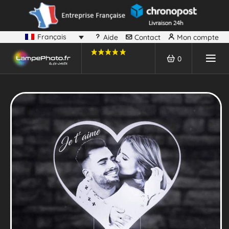
Français
Aide
Contact
Mon compte
0