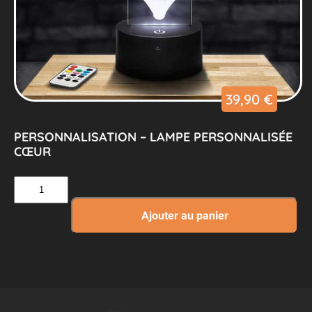
39,90
€
PERSONNALISATION – LAMPE PERSONNALISÉE
CŒUR
quantité
de
Personnalisation
Ajouter au panier
–
Lampe
Personnalisée
Cœur