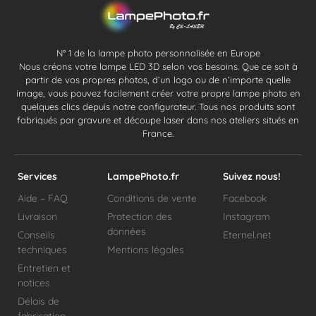
N° 1 de la lampe photo personnalisée en Europe
Nous créons votre lampe LED 3D selon vos besoins. Que ce soit à
partir de vos propres photos, d’un logo ou de n’importe quelle
image, vous pouvez facilement créer votre propre lampe photo en
quelques clics depuis notre configurateur. Tous nos produits sont
fabriqués par gravure et découpe laser dans nos ateliers situés en
France.
Services
LampePhoto.fr
Suivez nous!
Aide – FAQ
Conditions de vente
Facebook
Livraison
Protection des
Instagram
données
Conseils
Eternel.net
techniques
Mentions légales
Entretien et
notices
Délais de
fabrication