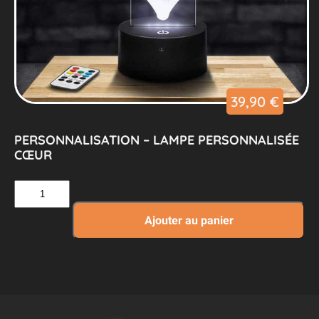
39,90
€
PERSONNALISATION – LAMPE PERSONNALISÉE
CŒUR
quantité
de
Personnalisation
Ajouter au panier
–
Lampe
Personnalisée
Cœur