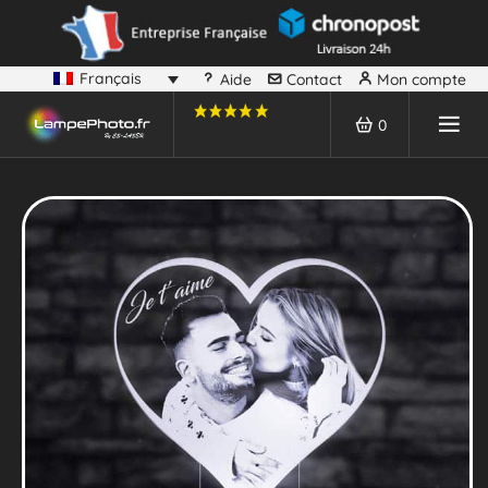
Français
Aide
Contact
Mon compte
0