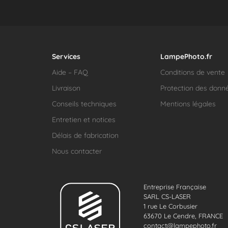
Services
LampePhoto.fr
Aide – FAQ
Conditions de vente
Livraison
Protection des donn
Conseils techniques
Mentions légales
Entretien et notices
Délais de fabrication
Nous contacter
Entreprise Française
SARL CS-LASER
1 rue Le Corbusier
63670 Le Cendre, FRANCE
contact@lampephoto.fr