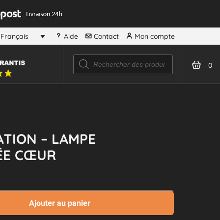
Aide
Contact
Mon compte
Français
Recherche
de
0
produits
TION – LAMPE
ÉE CŒUR
Ajouter au panier