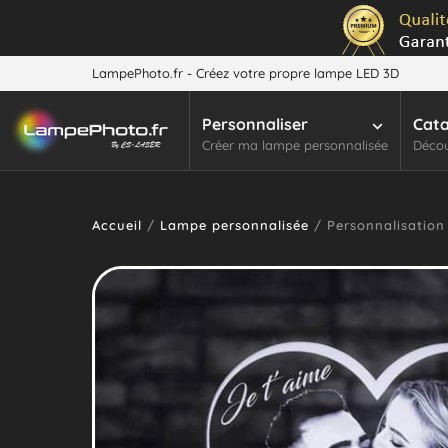
LampePhoto.fr - Créez votre propre lampe LED 3D
Personnaliser
Cat
Créer ma lampe personnalisée
Décou
Accueil
/
Lampe personnalisée
/ Personnalisation