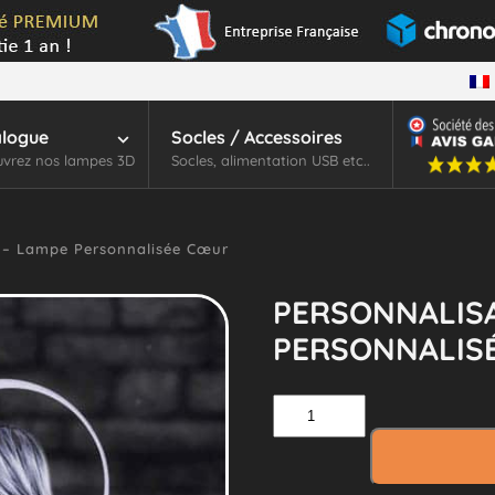
alogue
Socles / Accessoires
vrez nos lampes 3D
Socles, alimentation USB etc..
 – Lampe Personnalisée Cœur
PERSONNALISA
PERSONNALIS
quantité
de
Personnalisation
–