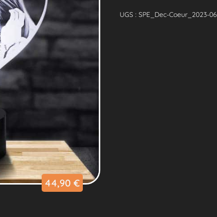
Lampe
Personnalisée
UGS :
SPE_Dec-Coeur_2023-06-
Cœur
44,90
€