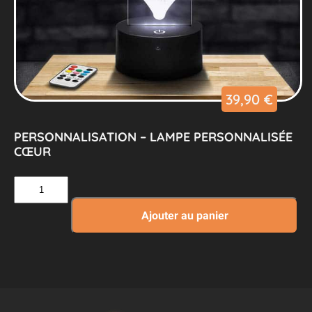
39,90
€
PERSONNALISATION – LAMPE PERSONNALISÉE
CŒUR
quantité
de
Personnalisation
Ajouter au panier
–
Lampe
Personnalisée
Cœur