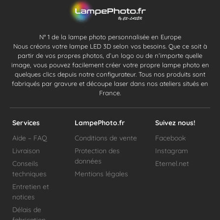
N° 1 de la lampe photo personnalisée en Europe
Nous créons votre lampe LED 3D selon vos besoins. Que ce soit à
partir de vos propres photos, d’un logo ou de n’importe quelle
image, vous pouvez facilement créer votre propre lampe photo en
quelques clics depuis notre configurateur. Tous nos produits sont
fabriqués par gravure et découpe laser dans nos ateliers situés en
France.
Services
LampePhoto.fr
Suivez nous!
Aide – FAQ
Conditions de vente
Facebook
Livraison
Protection des
Instagram
données
Conseils
Eternel.net
techniques
Mentions légales
Entretien et
notices
Délais de
fabrication