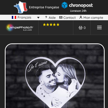
Français
Aide
Contact
Mon compte
0