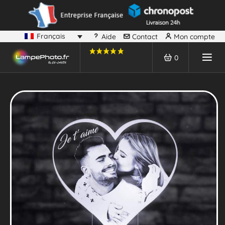
Français
Aide
Contact
Mon compte
0