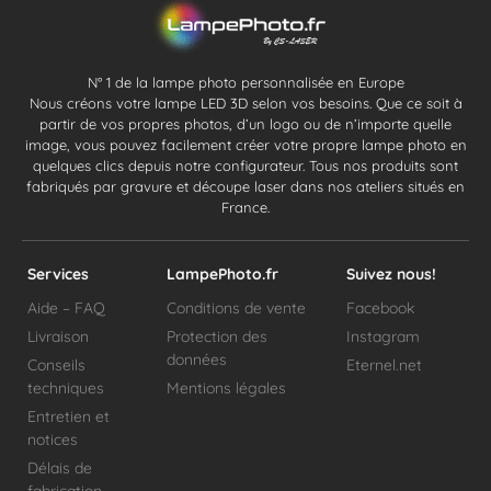
N° 1 de la lampe photo personnalisée en Europe
Nous créons votre lampe LED 3D selon vos besoins. Que ce soit à
partir de vos propres photos, d’un logo ou de n’importe quelle
image, vous pouvez facilement créer votre propre lampe photo en
quelques clics depuis notre configurateur. Tous nos produits sont
fabriqués par gravure et découpe laser dans nos ateliers situés en
France.
Services
LampePhoto.fr
Suivez nous!
Aide – FAQ
Conditions de vente
Facebook
Livraison
Protection des
Instagram
données
Conseils
Eternel.net
techniques
Mentions légales
Entretien et
notices
Délais de
fabrication