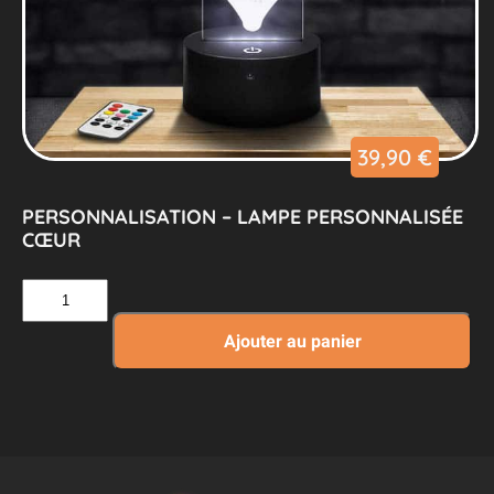
39,90
€
PERSONNALISATION – LAMPE PERSONNALISÉE
CŒUR
quantité
de
Personnalisation
Ajouter au panier
–
Lampe
Personnalisée
Cœur