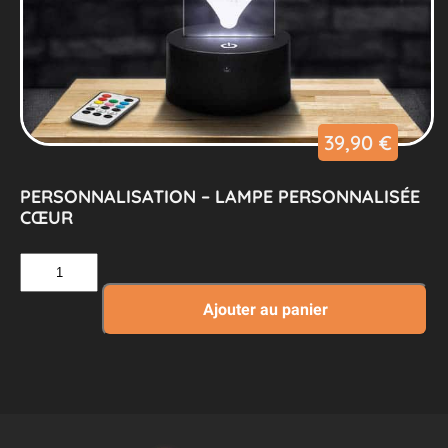
39,90
€
PERSONNALISATION – LAMPE PERSONNALISÉE
CŒUR
quantité
de
Personnalisation
Ajouter au panier
–
Lampe
Personnalisée
Cœur