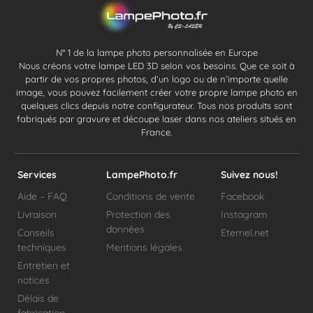
N° 1 de la lampe photo personnalisée en Europe
Nous créons votre lampe LED 3D selon vos besoins. Que ce soit à
partir de vos propres photos, d’un logo ou de n’importe quelle
image, vous pouvez facilement créer votre propre lampe photo en
quelques clics depuis notre configurateur. Tous nos produits sont
fabriqués par gravure et découpe laser dans nos ateliers situés en
France.
Services
LampePhoto.fr
Suivez nous!
Aide – FAQ
Conditions de vente
Facebook
Livraison
Protection des
Instagram
données
Conseils
Eternel.net
techniques
Mentions légales
Entretien et
notices
Délais de
fabrication