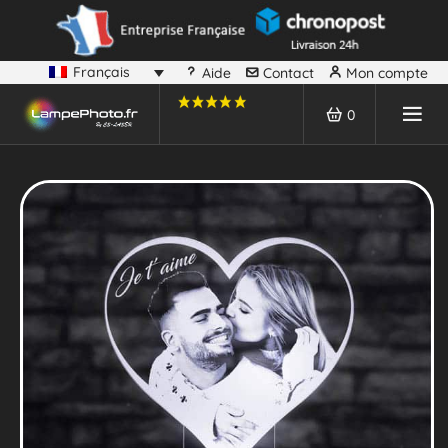
Français
Aide
Contact
Mon compte
0