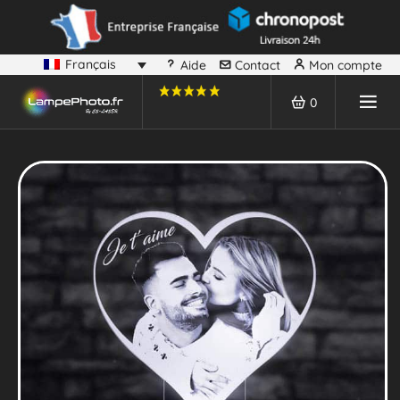
Français
Aide
Contact
Mon compte
0