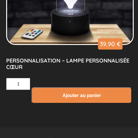
39,90
€
PERSONNALISATION – LAMPE PERSONNALISÉE
CŒUR
quantité
de
Personnalisation
Ajouter au panier
–
Lampe
Personnalisée
Cœur