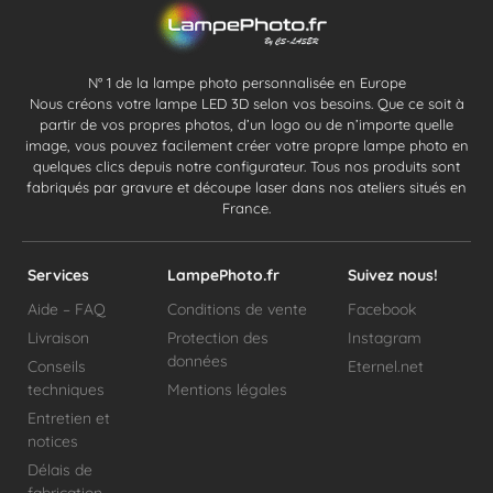
N° 1 de la lampe photo personnalisée en Europe
Nous créons votre lampe LED 3D selon vos besoins. Que ce soit à
partir de vos propres photos, d’un logo ou de n’importe quelle
image, vous pouvez facilement créer votre propre lampe photo en
quelques clics depuis notre configurateur. Tous nos produits sont
fabriqués par gravure et découpe laser dans nos ateliers situés en
France.
Services
LampePhoto.fr
Suivez nous!
Aide – FAQ
Conditions de vente
Facebook
Livraison
Protection des
Instagram
données
Conseils
Eternel.net
techniques
Mentions légales
Entretien et
notices
Délais de
fabrication