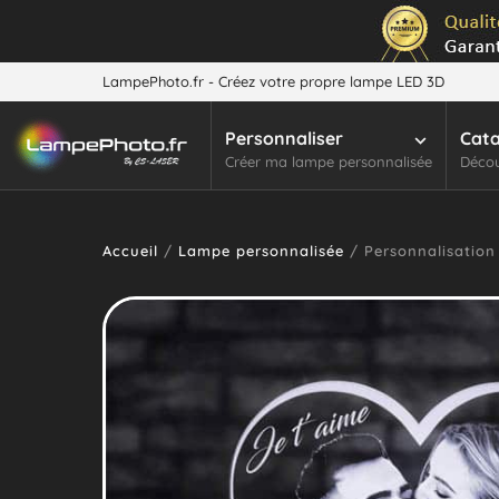
LampePhoto.fr - Créez votre propre lampe LED 3D
Personnaliser
Cat
Créer ma lampe personnalisée
Décou
Accueil
/
Lampe personnalisée
/ Personnalisation