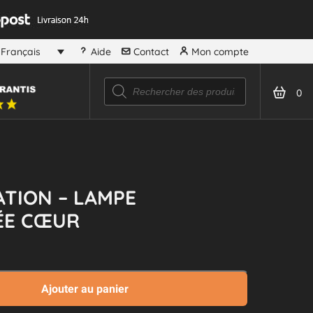
Aide
Contact
Mon compte
Français
Recherche
de
0
produits
TION – LAMPE
ÉE CŒUR
Ajouter au panier