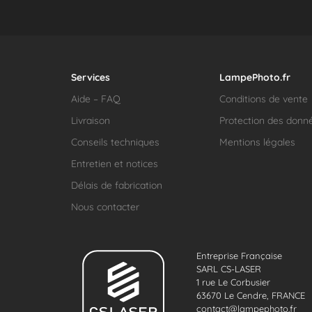
Services
LampePhoto.fr
Aide – FAQ
Conditions de vente
Livraison
Protection des donn
Conseils techniques
Mentions légales
Entretien et notices
Délais de fabrication
Nous contacter
Entreprise Française
SARL CS-LASER
1 rue Le Corbusier
63670 Le Cendre, FRANCE
contact@lampephoto.fr