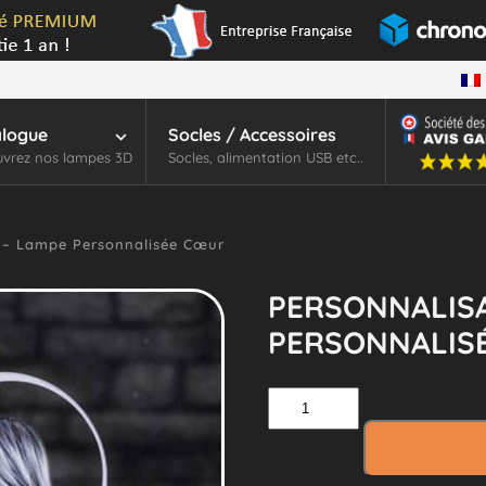
alogue
Socles / Accessoires
vrez nos lampes 3D
Socles, alimentation USB etc..
 – Lampe Personnalisée Cœur
PERSONNALISA
PERSONNALIS
quantité
de
Personnalisation
–