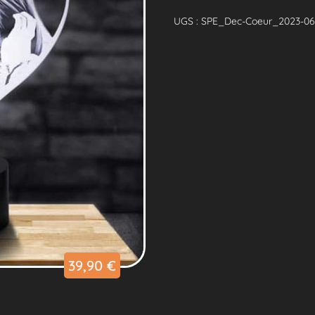
Lampe
Personnalisée
UGS :
SPE_Dec-Coeur_2023-06-
Cœur
39,90
€