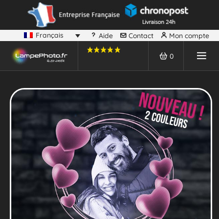
Français
Aide
Contact
Mon compte
0