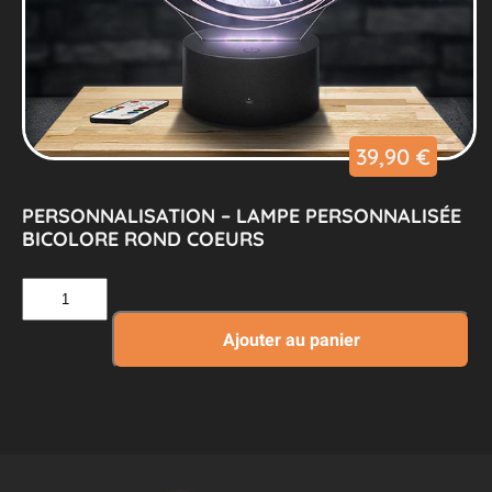
39,90
€
PERSONNALISATION – LAMPE PERSONNALISÉE
BICOLORE ROND COEURS
quantité
de
Personnalisation
Ajouter au panier
–
Lampe
Personnalisée
Bicolore
Rond
Coeurs