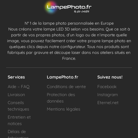
N° 1 de la lampe photo personnalisée en Europe
Nous créons votre lampe LED 3D selon vos besoins. Que ce soit à
partir de vos propres photos, d’un logo ou de n’importe quelle
image, vous pouvez facilement créer votre propre lampe photo en
quelques clics depuis notre configurateur. Tous nos produits sont
fabriqués par gravure et découpe laser dans nos ateliers situés en
France.
Services
LampePhoto.fr
Suivez nous!
Aide – FAQ
Conditions de vente
Facebook
Livraison
Protection des
Instagram
données
Conseils
Eternel.net
techniques
Mentions légales
Entretien et
notices
Délais de
fabrication