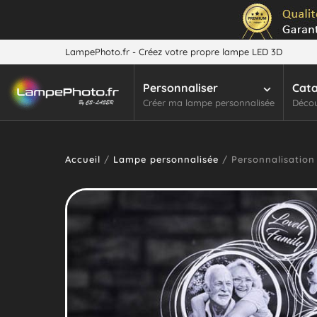
LampePhoto.fr - Créez votre propre lampe LED 3D
Personnaliser
Cat
Créer ma lampe personnalisée
Décou
Accueil
/
Lampe personnalisée
/ Personnalisation