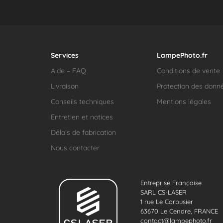
Services
LampePhoto.fr
Aide – FAQ
Conditions de vente
Livraison
Protection des donn
Conseils techniques
Mentions légales
Entretien et notices
Délais de fabrication
Nous contacter
Entreprise Française
SARL CS-LASER
1 rue Le Corbusier
63670 Le Cendre, FRANCE
contact@lampephoto.fr