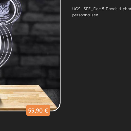
Lampe
Personnalisée
UGS :
SPE_Dec-5-Ronds-4-phot
5
personnalisée
Ronds
4
Photos
59,90
€