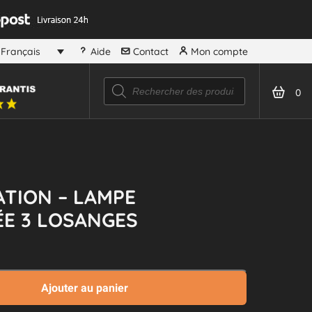
Aide
Contact
Mon compte
Français
Recherche
de
0
produits
TION – LAMPE
E 3 LOSANGES
Ajouter au panier