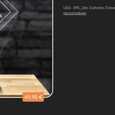
Lampe
Personnalisée
UGS :
SPE_Dec-3-photos-3-losa
3
personnalisée
Losanges
49,90
€