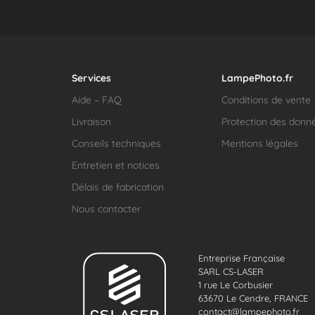
Services
LampePhoto.fr
Aide – FAQ
Conditions de vente
Livraison
Protection des donn
Conseils techniques
Mentions légales
Entretien et notices
Délais de fabrication
Nous contacter
Entreprise Française
SARL CS-LASER
1 rue Le Corbusier
63670 Le Cendre, FRANCE
contact@lampephoto.fr