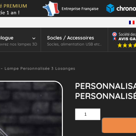
alogue
Socles / Accessoires
vrez nos lampes 3D
Socles, alimentation USB etc..
 – Lampe Personnalisée 3 Losanges
PERSONNALISA
PERSONNALISÉ
quantité
de
Personnalisation
–