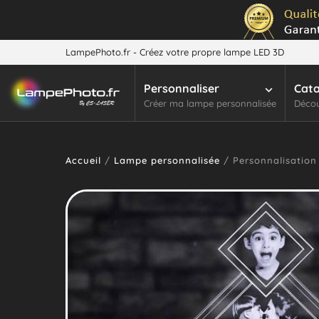
LampePhoto.fr - Créez votre propre lampe LED 3D
Personnaliser
Cat
Créer ma lampe personnalisée
Décou
Accueil
/
Lampe personnalisée
/ Personnalisation