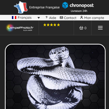
Français
Aide
Contact
Mon compte
0