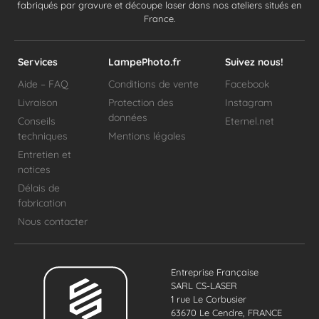
fabriqués par gravure et découpe laser dans nos ateliers situés en
France.
Services
LampePhoto.fr
Suivez nous!
Aide – FAQ
Conditions de vente
Facebook
Livraison
Protection des
Instagram
données
Conseils
Eternel.net
techniques
Mentions légales
Entretien et
notices
Délais de
fabrication
Nous contacter
Entreprise Française
SARL CS-LASER
1 rue Le Corbusier
63670 Le Cendre, FRANCE