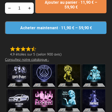
Ajouter au panier
·
11,90
€
–
59,90
€
−
+
Acheter maintenant
·
11,90
€
–
59,90
€
4,9 étoiles sur 5 (selon 900 avis)
Consultez notre catalogue :