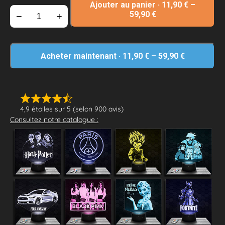
Ajouter au panier
·
11,90
€
–
59,90
€
−
+
Acheter maintenant
·
11,90
€
–
59,90
€
4,9 étoiles sur 5 (selon 900 avis)
Consultez notre catalogue :