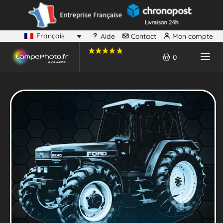
Français
Aide
Contact
Mon compte
0