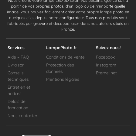
Nous créons votre lampe LED 3D selon vos besoins. Que ce soit à
partir de vos propres photos, d’un logo ou de n’importe quelle
image, vous pouvez facilement créer votre propre lampe photo en
quelques clics depuis notre configurateur. Tous nos produits sont
fabriqués par gravure et découpe laser dans nos ateliers situés en
France.
Services
LampePhoto.fr
Suivez nous!
Aide – FAQ
Conditions de vente
Facebook
Livraison
Protection des
Instagram
données
Conseils
Eternel.net
techniques
Mentions légales
Entretien et
notices
Délais de
fabrication
Nous contacter