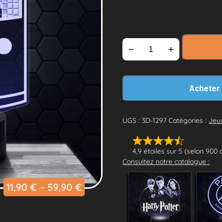
−
+
Acheter
UGS :
3D-1297
Catégories :
Jeu
4,9 étoiles sur 5 (selon 900 
Consultez notre catalogue :
11,90
€
–
59,90
€