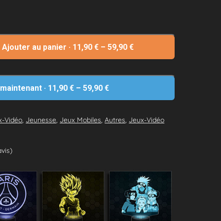
Ajouter au panier
·
11,90
€
–
59,90
€
 maintenant
·
11,90
€
–
59,90
€
x-Vidéo
,
Jeunesse
,
Jeux Mobiles
,
Autres
,
Jeux-Vidéo
avis)