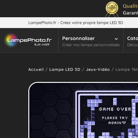
LampePhoto.fr - Créez votre propre lampe LED 3D
Personnaliser
Cat
Créer ma lampe personnalisée
Décou
Accueil
/
Lampe LED 3D
/
Jeux-Vidéo
/ Lampe Tet