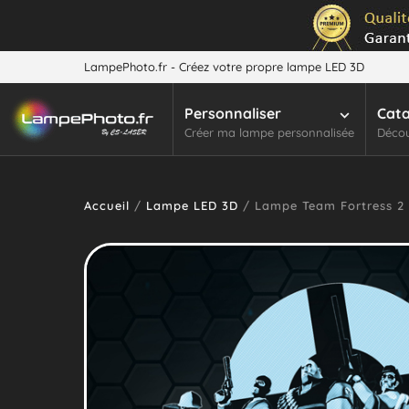
LampePhoto.fr - Créez votre propre lampe LED 3D
Personnaliser
Cat
Créer ma lampe personnalisée
Décou
Accueil
/
Lampe LED 3D
/ Lampe Team Fortress 2