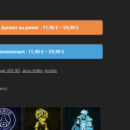
Ajouter au panier
·
11,90
€
–
59,90
€
 maintenant
·
11,90
€
–
59,90
€
pe LED 3D
,
Jeux-Vidéo
,
Autres
avis)