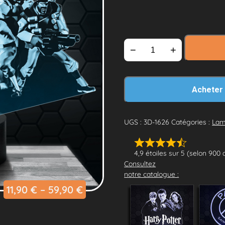
−
+
Acheter
UGS :
3D-1626
Catégories :
Lam
4,9 étoiles sur 5 (selon 900 
Consultez
notre catalogue :
11,90
€
–
59,90
€