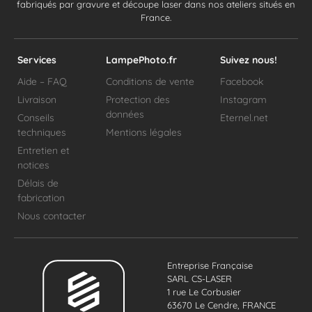
fabriqués par gravure et découpe laser dans nos ateliers situés en
France.
Services
LampePhoto.fr
Suivez nous!
Aide – FAQ
Conditions de vente
Facebook
Livraison
Protection des
Instagram
données
Conseils
Eternel.net
techniques
Mentions légales
Entretien et
notices
Délais de
fabrication
Nous contacter
Entreprise Française
SARL CS-LASER
1 rue Le Corbusier
63670 Le Cendre, FRANCE