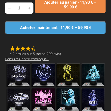
Ajouter au panier
·
11,90
€
–
59,90
€
−
+
Acheter maintenant
·
11,90
€
–
59,90
€
4,9 étoiles sur 5 (selon 900 avis)
Consultez notre catalogue :