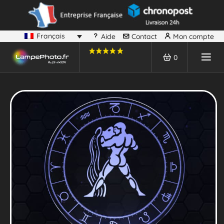
Français
Aide
Contact
Mon compte
0