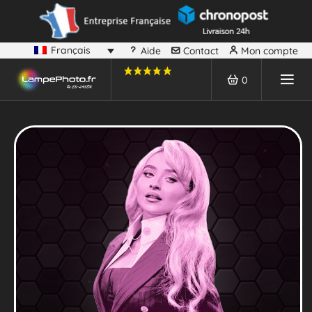
Français
Aide
Contact
Mon compte
0