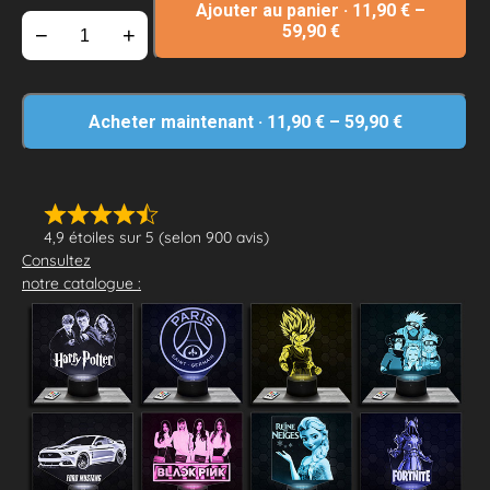
Ajouter au panier
·
11,90
€
–
59,90
€
−
+
Acheter maintenant
·
11,90
€
–
59,90
€
4,9 étoiles sur 5 (selon 900 avis)
Consultez
notre catalogue :