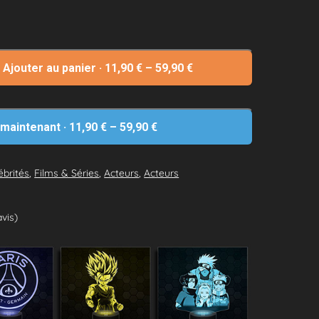
Ajouter au panier
·
11,90
€
–
59,90
€
 maintenant
·
11,90
€
–
59,90
€
ébrités
,
Films & Séries
,
Acteurs
,
Acteurs
avis)