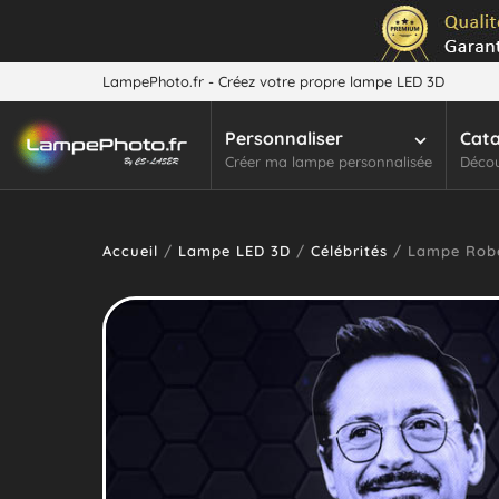
LampePhoto.fr - Créez votre propre lampe LED 3D
Personnaliser
Cat
Créer ma lampe personnalisée
Décou
Accueil
/
Lampe LED 3D
/
Célébrités
/ Lampe Robe