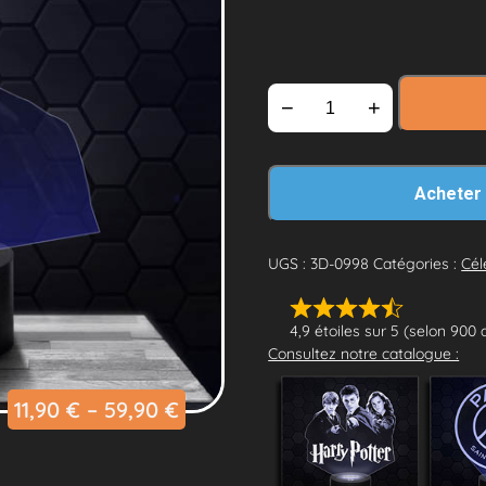
−
+
Acheter
UGS :
3D-0998
Catégories :
Cél
4,9 étoiles sur 5 (selon 900 
Consultez notre catalogue :
11,90
€
–
59,90
€