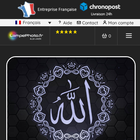
Français
Aide
Contact
Mon compte
0