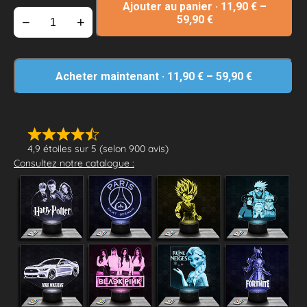
Ajouter au panier
·
11,90
€
–
59,90
€
−
+
Acheter maintenant
·
11,90
€
–
59,90
€
4,9 étoiles sur 5 (selon 900 avis)
Consultez notre catalogue :