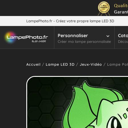
LampePhoto.fr - Créez votre propre lampe LED 3D
Personnaliser
Cat
Créer ma lampe personnalisée
Décou
Accueil
/
Lampe LED 3D
/
Jeux-Vidéo
/ Lampe Pok