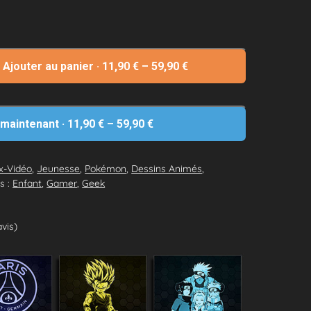
Ajouter au panier
·
11,90
€
–
59,90
€
 maintenant
·
11,90
€
–
59,90
€
x-Vidéo
,
Jeunesse
,
Pokémon
,
Dessins Animés
,
s :
Enfant
,
Gamer
,
Geek
avis)