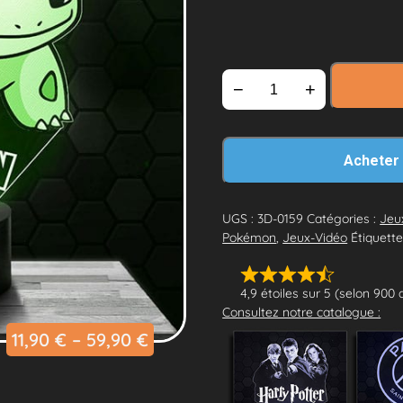
−
+
Acheter
UGS :
3D-0159
Catégories :
Jeu
Pokémon
,
Jeux-Vidéo
Étiquette
4,9 étoiles sur 5 (selon 900 
Consultez notre catalogue :
11,90
€
–
59,90
€