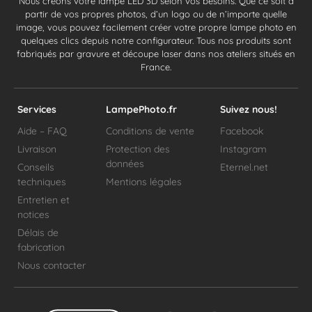
Nous créons votre lampe LED 3D selon vos besoins. Que ce soit à
partir de vos propres photos, d’un logo ou de n’importe quelle
image, vous pouvez facilement créer votre propre lampe photo en
quelques clics depuis notre configurateur. Tous nos produits sont
fabriqués par gravure et découpe laser dans nos ateliers situés en
France.
Services
LampePhoto.fr
Suivez nous!
Aide – FAQ
Conditions de vente
Facebook
Livraison
Protection des
Instagram
données
Conseils
Eternel.net
techniques
Mentions légales
Entretien et
notices
Délais de
fabrication
Nous contacter