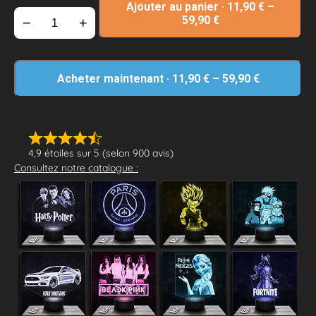
Ajouter au panier
·
11,90
€
–
59,90
€
−
+
Acheter maintenant
·
11,90
€
–
59,90
€
4,9 étoiles sur 5 (selon 900 avis)
Consultez notre catalogue :