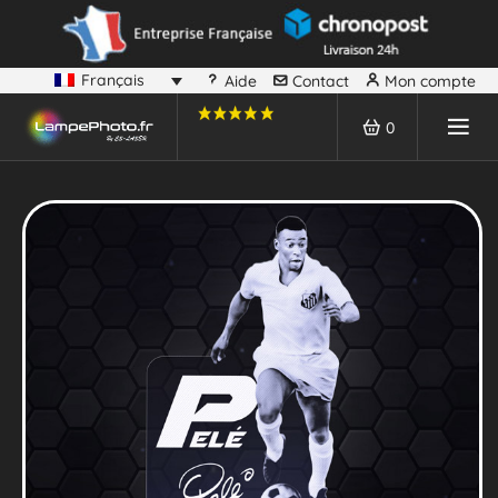
Français
Aide
Contact
Mon compte
0