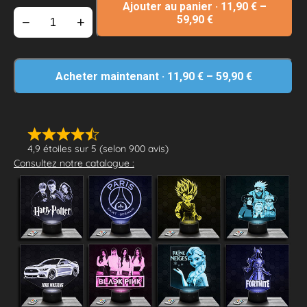
Ajouter au panier
·
11,90
€
–
59,90
€
−
+
Acheter maintenant
·
11,90
€
–
59,90
€
4,9 étoiles sur 5 (selon 900 avis)
Consultez notre catalogue :