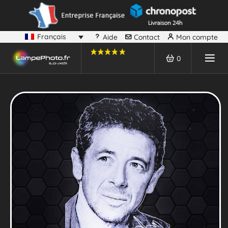
Français
Aide
Contact
Mon compte
0