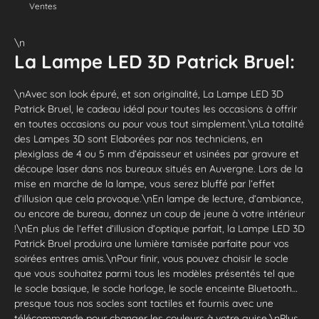
Ventes
\n
La Lampe LED 3D Patrick Bruel:
\nAvec son look épuré, et son originalité, La Lampe LED 3D
Patrick Bruel, le cadeau idéal pour toutes les occasions à offrir
en toutes occasions ou pour vous tout simplement.\nLa totalité
des Lampes 3D sont Elaborées par nos techniciens, en
plexiglass de 4 ou 5 mm d’épaisseur et usinées par gravure et
découpe laser dans nos bureaux situés en Auvergne. Lors de la
mise en marche de la lampe, vous serez bluffé par l’effet
d’illusion que cela provoque.\nEn lampe de lecture, d’ambiance,
ou encore de bureau, donnez un coup de jeune à votre intérieur
!\nEn plus de l’effet d’illusion d’optique parfait, la Lampe LED 3D
Patrick Bruel produira une lumière tamisée parfaite pour vos
soirées entres amis.\nPour finir, vous pouvez choisir le socle
que vous souhaitez parmi tous les modèles présentés tel que
le socle basique, le socle horloge, le socle enceinte Bluetooth…
presque tous nos socles sont tactiles et fournis avec une
télécommande pour changer les couleurs à votre guise.\nPlus