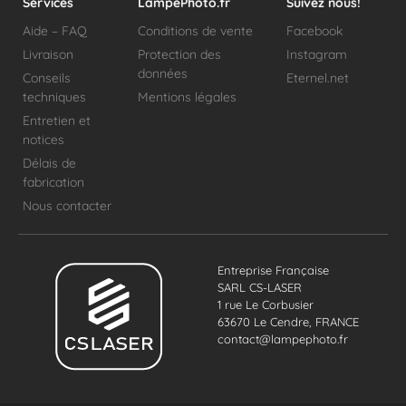
Services
LampePhoto.fr
Suivez nous!
Aide – FAQ
Conditions de vente
Facebook
Livraison
Protection des
Instagram
données
Conseils
Eternel.net
techniques
Mentions légales
Entretien et
notices
Délais de
fabrication
Nous contacter
Entreprise Française
SARL CS-LASER
1 rue Le Corbusier
63670 Le Cendre, FRANCE
contact@lampephoto.fr