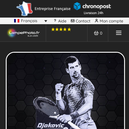
Français
Aide
Contact
Mon compte
0