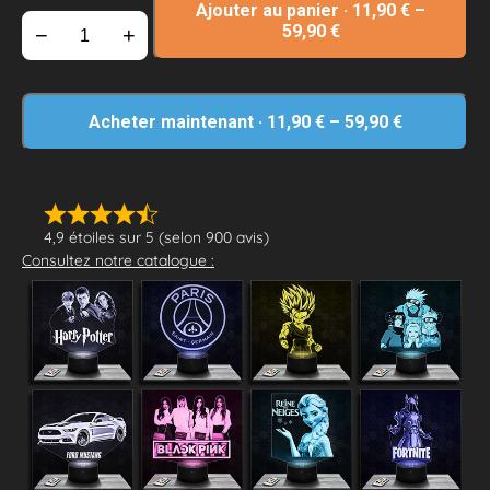
Ajouter au panier
·
11,90
€
–
59,90
€
−
+
Acheter maintenant
·
11,90
€
–
59,90
€
4,9 étoiles sur 5 (selon 900 avis)
Consultez notre catalogue :