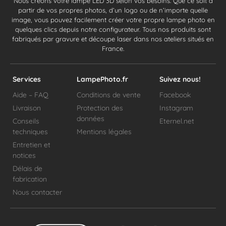
Nous créons votre lampe LED 3D selon vos besoins. Que ce soit à
partir de vos propres photos, d’un logo ou de n’importe quelle
image, vous pouvez facilement créer votre propre lampe photo en
quelques clics depuis notre configurateur. Tous nos produits sont
fabriqués par gravure et découpe laser dans nos ateliers situés en
France.
Services
LampePhoto.fr
Suivez nous!
Aide – FAQ
Conditions de vente
Facebook
Livraison
Protection des
Instagram
données
Conseils
Eternel.net
techniques
Mentions légales
Entretien et
notices
Délais de
fabrication
Nous contacter