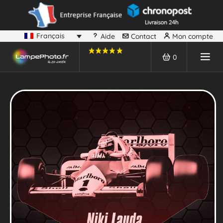
Français
Aide
Contact
Mon compte
0