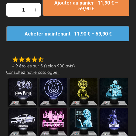
Ajouter au panier
·
11,90
€
–
59,90
€
−
+
Acheter maintenant
·
11,90
€
–
59,90
€
4,9 étoiles sur 5 (selon 900 avis)
Consultez notre catalogue :