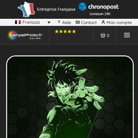
Français
Aide
Contact
Mon compte
0