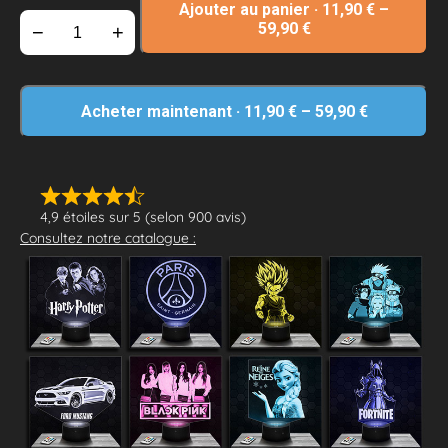
Ajouter au panier
·
11,90
€
–
59,90
€
−
+
Acheter maintenant
·
11,90
€
–
59,90
€
4,9 étoiles sur 5 (selon 900 avis)
Consultez notre catalogue :