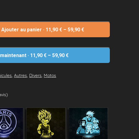
Ajouter au panier
·
11,90
€
–
59,90
€
 maintenant
·
11,90
€
–
59,90
€
icules
,
Autres
,
Divers
,
Motos
avis)