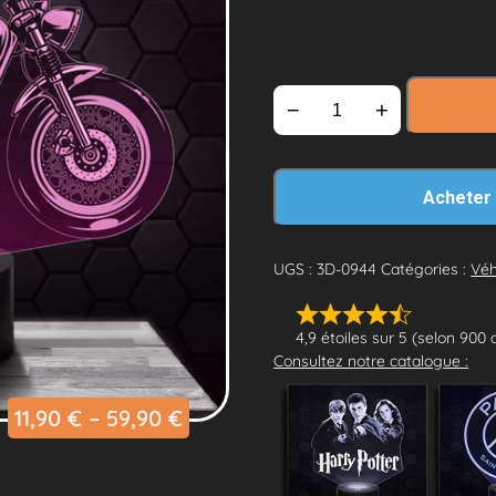
−
+
Acheter
UGS :
3D-0944
Catégories :
Véh
4,9 étoiles sur 5 (selon 900 
Consultez notre catalogue :
11,90
€
–
59,90
€