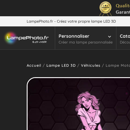
LampePhoto.fr - Créez votre propre lampe LED 3D
Personnaliser
Cat
Créer ma lampe personnalisée
Décou
Accueil
/
Lampe LED 3D
/
Véhicules
/ Lampe Moto