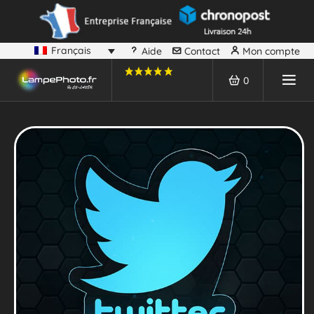
Français
Aide
Contact
Mon compte
0