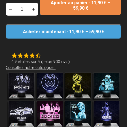
Ajouter au panier
·
11,90
€
–
59,90
€
−
+
Acheter maintenant
·
11,90
€
–
59,90
€
4,9 étoiles sur 5 (selon 900 avis)
Consultez notre catalogue :