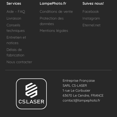
Services
LampePhoto.fr
Suivez nous!
Aide – FAQ
Conditions de vente
Facebook
Livraison
Protection des
Instagram
données
Conseils
Eternel.net
techniques
Mentions légales
Entretien et
notices
Délais de
fabrication
Nous contacter
Entreprise Française
SARL CS-LASER
1 rue Le Corbusier
63670 Le Cendre, FRANCE
contact@lampephoto.fr