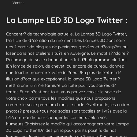
Ventes
La Lampe LED 3D Logo Twitter :
Concentr? de technologie actuelle, La Lampe 3D Logo Twitter,
l?article de d?coration du moment !Les Lampes 3D sont con?
ues ? partir de plaques de plexiglass grav?es et d?coup?es au
laser dans nos ateliers situ?s en Auvergne. Le motif s??claire ?
l?allumage du socle donnant un effet d?hologramme bluffant
!En lampe de salon, de chevet, ou encore de bureau, donnez
une touche moderne ? votre int?rieur !En plus de l?effet d?
illusion d?optique exceptionnel, la lampe 3D Logo Twitter ?
mettra une lumi?re tamis?e parfaite pour vos soir?es d?
tentes.Et ce n?est pas tout, vous pouvez choisir le socle de
votre choix parmi tous les mod?les que nous proposons
comme le socle premium blanc, le socle r?veil matin, les cadres
photos? presque tous nos socles sont tactiles et livr?s avec la
t?l?commande pour changer les couleurs selon vos
humeurs.Choisissez le mod?le qui accompagnera votre Lampe
3D Logo Twitter !Un des principaux points positifs de nos
lampes est la basse consommation en ?nergie. Par les temps